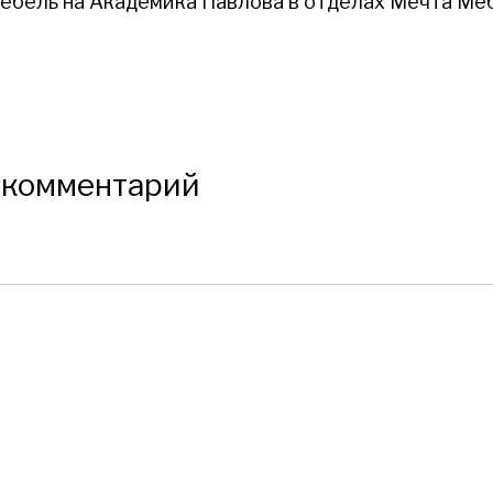
ебель на Академика Павлова в отделах Мечта Ме
 комментарий